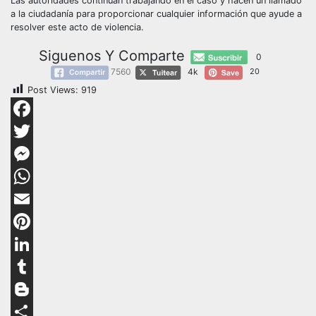
Las autoridades continúan trabajando en el caso y hacen un llamado
a la ciudadanía para proporcionar cualquier información que ayude a
resolver este acto de violencia.
Siguenos Y Comparte
0
7560
4k
20
Post Views:
919
Facebook
Twitter
Messenger
WhatsApp
Email
Pinterest
LinkedIn
Tumblr
Blogger