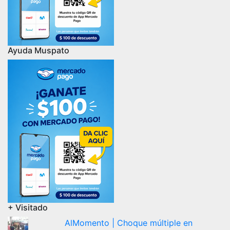
Ayuda Muspato
+ Visitado
AlMomento | Choque múltiple en