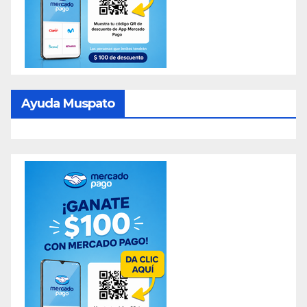
Ayuda Muspato