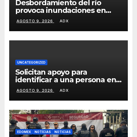
Desbordamiento del río
provoca inundaciones en
Aguatenco; familias piden
AGOSTO 9, 2026
ADX
ayuda urgente
UNCATEGORIZED
Solicitan apoyo para
identificar a una persona en
Santiago Tianguistenco
AGOSTO 9, 2026
ADX
EDOMEX
NOTÍCIAS
NOTICIAS