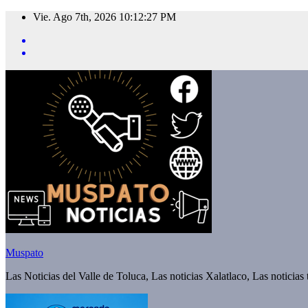
Saltar
Vie. Ago 7th, 2026
10:12:29 PM
al
contenido
Muspato
Las Noticias del Valle de Toluca, Las noticias Xalatlaco, Las noticias