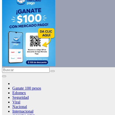
Ganate 100 pesos
Edomex
Seguridad
Viral
Nacional
Internacional