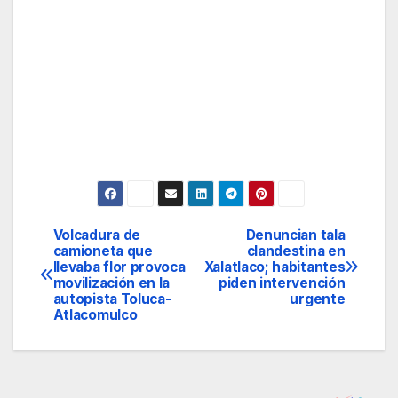
Volcadura de
Denuncian tala
Navegación
camioneta que
clandestina en
llevaba flor provoca
Xalatlaco; habitantes
de
movilización en la
piden intervención
autopista Toluca-
urgente
entradas
Atlacomulco