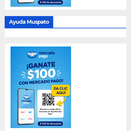
Ayuda Muspato