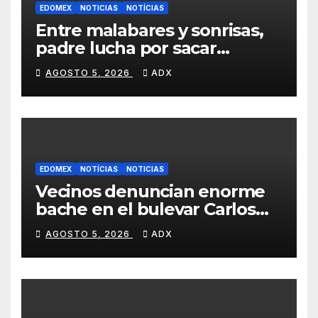
EDOMEX
NOTICIAS
NOTÍCIAS
Entre malabares y sonrisas,
padre lucha por sacar
adelante a su hija en calles
AGOSTO 5, 2026
ADX
de Toluca
EDOMEX
NOTÍCIAS
NOTICIAS
Vecinos denuncian enorme
bache en el bulevar Carlos
Hank de Santiago
AGOSTO 5, 2026
ADX
Tianguistenco