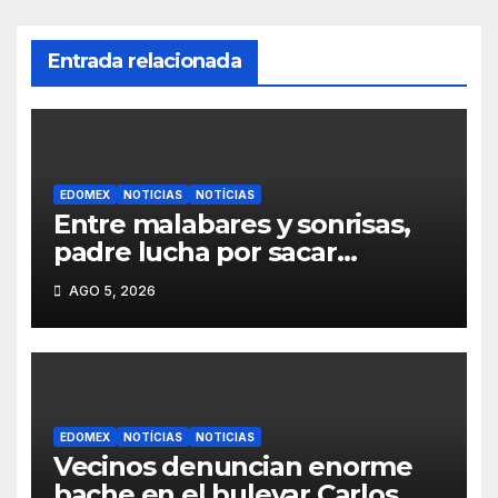
Entrada relacionada
EDOMEX
NOTICIAS
NOTÍCIAS
Entre malabares y sonrisas,
padre lucha por sacar
adelante a su hija en calles de
AGO 5, 2026
Toluca
EDOMEX
NOTÍCIAS
NOTICIAS
Vecinos denuncian enorme
bache en el bulevar Carlos