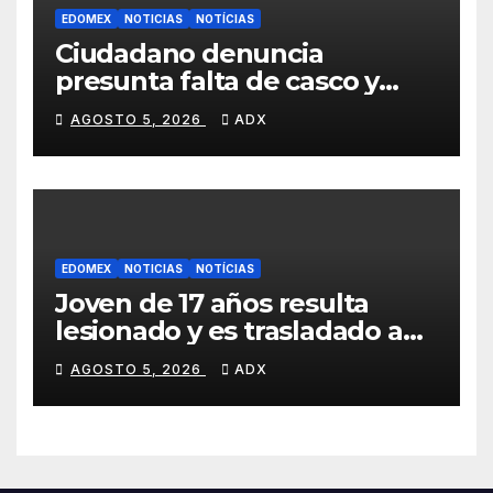
EDOMEX
NOTICIAS
NOTÍCIAS
Ciudadano denuncia
presunta falta de casco y
placas en motocicleta de
AGOSTO 5, 2026
ADX
personal del Ayuntamiento
de Toluca
EDOMEX
NOTICIAS
NOTÍCIAS
Joven de 17 años resulta
lesionado y es trasladado a
hospital tras presentar
AGOSTO 5, 2026
ADX
traumatismo ocular en
Xalatlaco