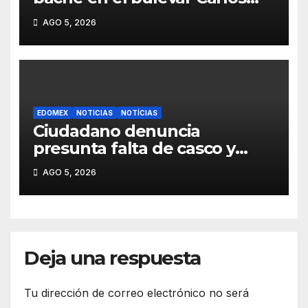
Hank de Santiago
AGO 5, 2026
Tianguistenco
EDOMEX
NOTICIAS
NOTÍCIAS
Ciudadano denuncia
presunta falta de casco y
placas en motocicleta de
AGO 5, 2026
personal del Ayuntamiento
de Toluca
Deja una respuesta
Tu dirección de correo electrónico no será