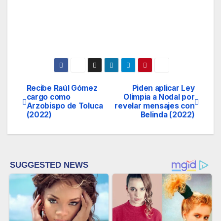
Recibe Raúl Gómez
Piden aplicar Ley
Navegación
cargo como
Olimpia a Nodal por
Arzobispo de Toluca
revelar mensajes con
de
(2022)
Belinda (2022)
entradas