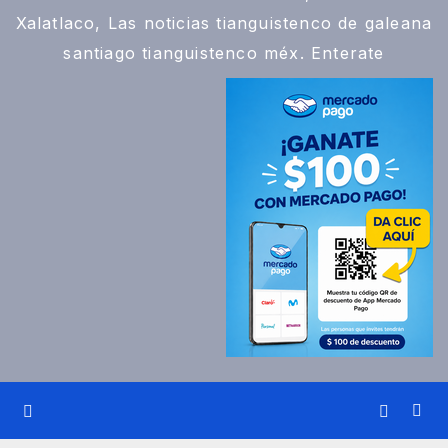
Xalatlaco, Las noticias tianguistenco de galeana
santiago tianguistenco méx. Enterate