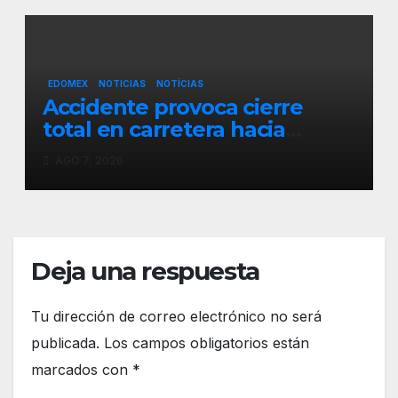
EDOMEX
NOTICIAS
NOTÍCIAS
Accidente provoca cierre
total en carretera hacia
Jajalpa, Tenango del Valle
AGO 7, 2026
Deja una respuesta
Tu dirección de correo electrónico no será
publicada.
Los campos obligatorios están
marcados con
*