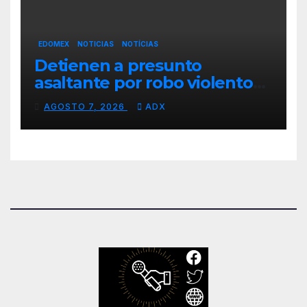
EDOMEX
NOTICIAS
NOTÍCIAS
Detienen a presunto
asaltante por robo violento
de motocicleta en
AGOSTO 7, 2026
ADX
Chimalhuacán