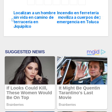
Localizan a un hombre
Incendio en ferretería
Navegación
sin vida en camino de
moviliza a cuerpos de
terracería en
emergencia en Toluca
de
Jiquipilco
entradas