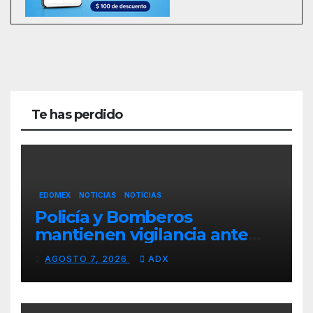
Te has perdido
EDOMEX
NOTICIAS
NOTÍCIAS
Policía y Bomberos
mantienen vigilancia ante
lluvias en Toluca
AGOSTO 7, 2026
ADX