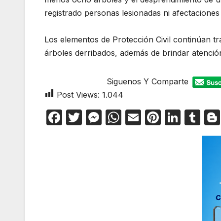
registrado personas lesionadas ni afectaciones 
Los elementos de Protección Civil continúan tra
árboles derribados, además de brindar atención
Siguenos Y Comparte
Post Views:
1.044
F
T
M
W
E
Pi
Li
T
a
w
e
h
m
nt
n
u
c
itt
s
at
ail
er
k
m
e
er
s
s
e
e
bl
b
e
A
st
dI
r
o
n
p
n
o
g
p