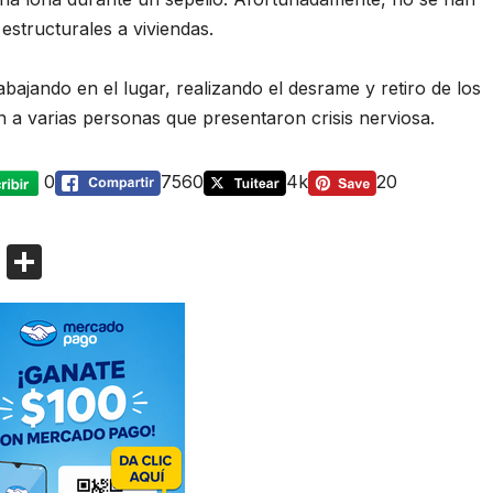
estructurales a viviendas.
bajando en el lugar, realizando el desrame y retiro de los
 a varias personas que presentaron crisis nerviosa.
0
7560
4k
20
Bl
C
o
o
g
m
g
p
er
ar
tir