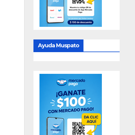
Ayuda Muspato