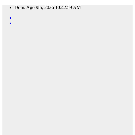
Saltar
Dom. Ago 9th, 2026
10:43:00 AM
al
contenido