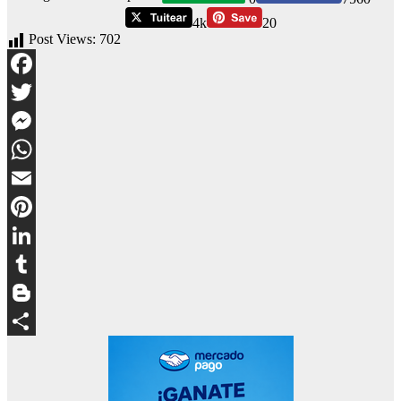
4k
20
Post Views:
702
Facebook
Twitter
Messenger
WhatsApp
Email
Pinterest
LinkedIn
Tumblr
Blogger
Compartir