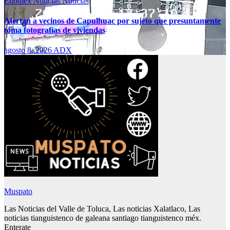
Edomex
Noticias
Notícias
Alertan a vecinos de Capulhuac por sujeto que presuntamente
toma fotografías de viviendas
agosto 8, 2026
ADX
Muspato
Las Noticias del Valle de Toluca, Las noticias Xalatlaco, Las
noticias tianguistenco de galeana santiago tianguistenco méx.
Enterate