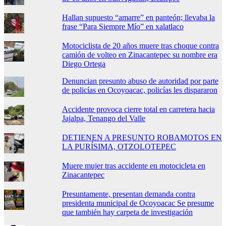
Hallan supuesto “amarre” en panteón; llevaba la
frase “Para Siempre Mío” en xalatlaco
Motociclista de 20 años muere tras choque contra
camión de volteo en Zinacantepec su nombre era
Diego Ortega
Denuncian presunto abuso de autoridad por parte
de policías en Ocoyoacac, policías les dispararon
Accidente provoca cierre total en carretera hacia
Jajalpa, Tenango del Valle
DETIENEN A PRESUNTO ROBAMOTOS EN
LA PURÍSIMA, OTZOLOTEPEC
Muere mujer tras accidente en motocicleta en
Zinacantepec
Presuntamente, presentan demanda contra
presidenta municipal de Ocoyoacac Se presume
que también hay carpeta de investigación