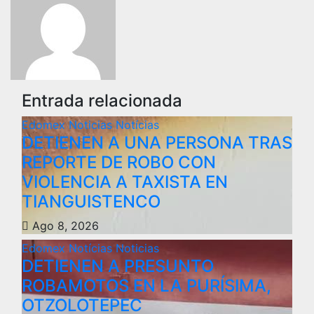
Entrada relacionada
Edomex
Noticias
Notícias
DETIENEN A UNA PERSONA TRAS
REPORTE DE ROBO CON
VIOLENCIA A TAXISTA EN
TIANGUISTENCO
Ago 8, 2026
Edomex
Notícias
Noticias
DETIENEN A PRESUNTO
ROBAMOTOS EN LA PURÍSIMA,
OTZOLOTEPEC