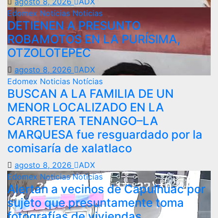
agosto 8, 2026
ADX
Edomex
Notícias
Noticias
DETIENEN A PRESUNTO
ROBAMOTOS EN LA PURÍSIMA,
OTZOLOTEPEC
agosto 8, 2026
ADX
Edomex
Noticias
Notícias
BUSCAN A LA FAMILIA DE UN
MENOR LOCALIZADO EN LA
CARRETERA TENANGO–LA
MARQUESA fue resguardado por la
comisaría de xalatlaco
agosto 8, 2026
ADX
Edomex
Noticias
Notícias
Alertan a vecinos de Capulhuac por
sujeto que presuntamente toma
fotografías de viviendas