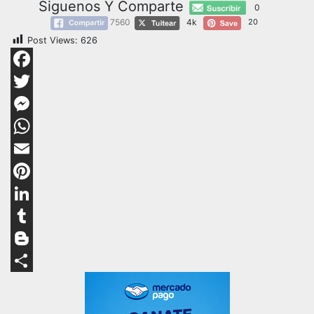
Siguenos Y Comparte
0
7560
4k
20
Post Views:
626
Facebook
Twitter
Messenger
WhatsApp
Email
Pinterest
LinkedIn
Tumblr
Blogger
Compartir