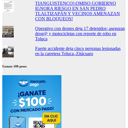
TIANGUISTENCO!¡OMISO GOBIERNO
IGNORA RIESGO EN SAN PEDRO
TLALTIZAPÁN Y VECINOS AMENAZAN
CON BLOQUEOS!
Operativo con drones deja 17 detenidos; aseguran
drog@ y motocicletas con reporte de robo en
Toluca
Fuerte accidente deja cinco personas lesionadas
en la carretera Toluca–Zitácuaro
Ganate 100 pesos