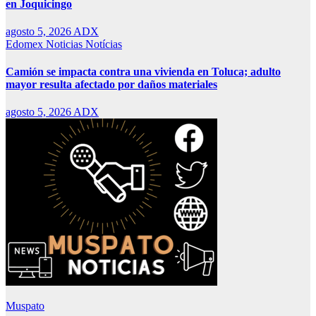
en Joquicingo
agosto 5, 2026
ADX
Edomex
Noticias
Notícias
Camión se impacta contra una vivienda en Toluca; adulto
mayor resulta afectado por daños materiales
agosto 5, 2026
ADX
Muspato