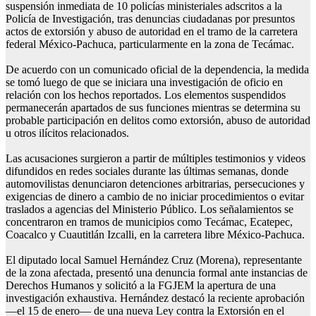
suspensión inmediata de 10 policías ministeriales adscritos a la
Policía de Investigación, tras denuncias ciudadanas por presuntos
actos de extorsión y abuso de autoridad en el tramo de la carretera
federal México-Pachuca, particularmente en la zona de Tecámac.
De acuerdo con un comunicado oficial de la dependencia, la medida
se tomó luego de que se iniciara una investigación de oficio en
relación con los hechos reportados. Los elementos suspendidos
permanecerán apartados de sus funciones mientras se determina su
probable participación en delitos como extorsión, abuso de autoridad
u otros ilícitos relacionados.
Las acusaciones surgieron a partir de múltiples testimonios y videos
difundidos en redes sociales durante las últimas semanas, donde
automovilistas denunciaron detenciones arbitrarias, persecuciones y
exigencias de dinero a cambio de no iniciar procedimientos o evitar
traslados a agencias del Ministerio Público. Los señalamientos se
concentraron en tramos de municipios como Tecámac, Ecatepec,
Coacalco y Cuautitlán Izcalli, en la carretera libre México-Pachuca.
El diputado local Samuel Hernández Cruz (Morena), representante
de la zona afectada, presentó una denuncia formal ante instancias de
Derechos Humanos y solicitó a la FGJEM la apertura de una
investigación exhaustiva. Hernández destacó la reciente aprobación
—el 15 de enero— de una nueva Ley contra la Extorsión en el