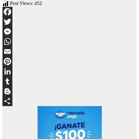
Post Views:
452
Facebook
Twitter
Messenger
WhatsApp
Email
Pinterest
LinkedIn
Tumblr
Blogger
Compartir