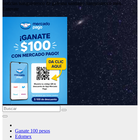
noticias tianguistenco de galeana santiago tianguistenco méx.
Enterate
Ganate 100 pesos
Edomex