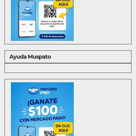
Ayuda Muspato