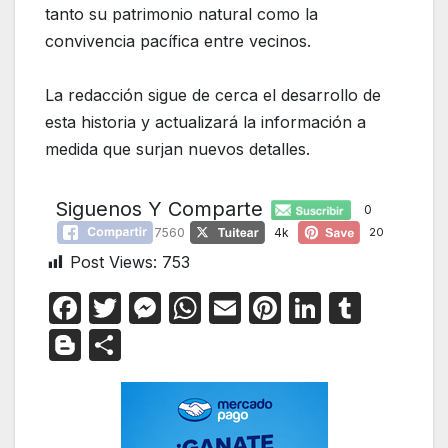
tanto su patrimonio natural como la
convivencia pacífica entre vecinos.
La redacción sigue de cerca el desarrollo de
esta historia y actualizará la información a
medida que surjan nuevos detalles.
Siguenos Y Comparte
0
7560
4k
20
Post Views:
753
F
T
M
W
E
Pi
Li
T
a
w
e
h
m
nt
n
u
Bl
C
c
itt
s
at
ail
er
k
m
o
o
e
er
s
s
e
e
bl
g
m
b
e
A
st
dI
r
g
p