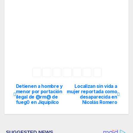
Detienen a hombre y
Localizan sin vida a
Navegación
menor por portación
mujer reportada como
ilegal de @rm@ de
desaparecida en
de
fueg0 en Jiquipilco
Nicolás Romero
entradas