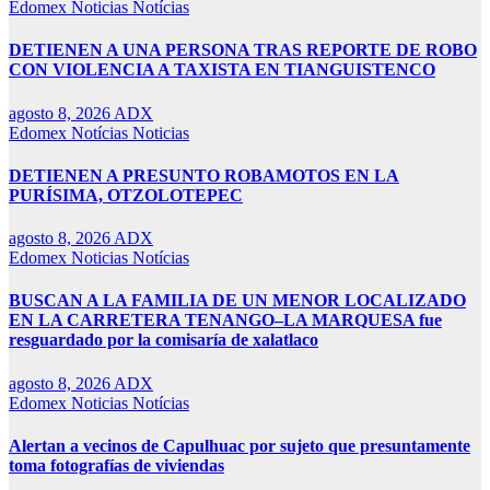
Edomex
Noticias
Notícias
DETIENEN A UNA PERSONA TRAS REPORTE DE ROBO
CON VIOLENCIA A TAXISTA EN TIANGUISTENCO
agosto 8, 2026
ADX
Edomex
Notícias
Noticias
DETIENEN A PRESUNTO ROBAMOTOS EN LA
PURÍSIMA, OTZOLOTEPEC
agosto 8, 2026
ADX
Edomex
Noticias
Notícias
BUSCAN A LA FAMILIA DE UN MENOR LOCALIZADO
EN LA CARRETERA TENANGO–LA MARQUESA fue
resguardado por la comisaría de xalatlaco
agosto 8, 2026
ADX
Edomex
Noticias
Notícias
Alertan a vecinos de Capulhuac por sujeto que presuntamente
toma fotografías de viviendas