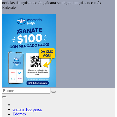
noticias tianguistenco de galeana santiago tianguistenco méx.
Enterate
Ganate 100 pesos
Edomex