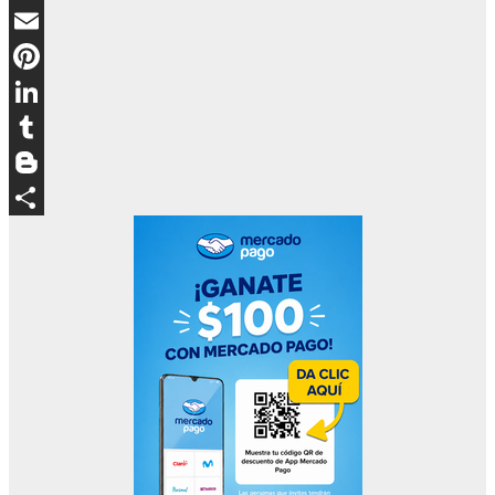
WhatsApp
Email
Pinterest
LinkedIn
Tumblr
Blogger
Compartir