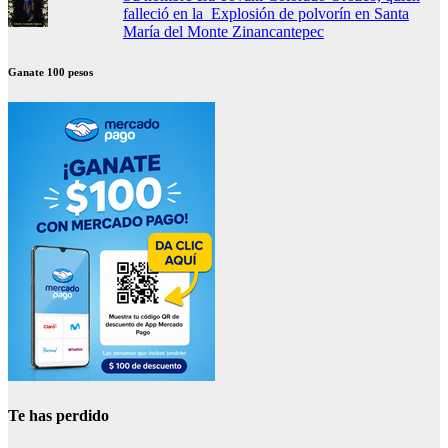
falleció en la Explosión de polvorín en Santa
María del Monte Zinancantepec
Ganate 100 pesos
Te has perdido