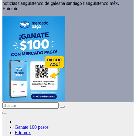
noticias tianguistenco de galeana santiago tianguistenco méx.
Enterate
Ganate 100 pesos
Edomex