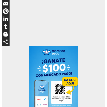
WhatsApp
Email
Pinterest
LinkedIn
Tumblr
Blogger
Compartir