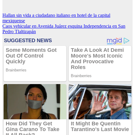
Navegación
Hallan sin vida a ciudadano italiano en hotel de la capital
mexiquense
de
Caos vehicular en Avenida Juárez esquina Independencia en San
entradas
Pedro Tlaltizapán