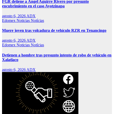
FGR detiene a Ángel Aguirre Rivero por presunto
encubrimiento en el caso Ayotzinapa
agosto 6, 2026
ADX
Edomex
Noticias
Notícias
Muere joven tras volcadura de vehículo RZR en Tenancingo
agosto 6, 2026
ADX
Edomex
Noticias
Notícias
Detienen a hombre tras presunto intento de robo de vehículo en
Xalatlaco
agosto 6, 2026
ADX