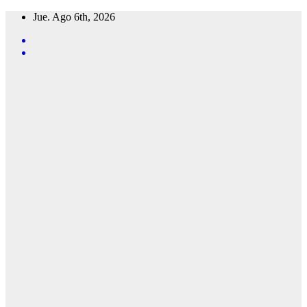
Saltar
Jue. Ago 6th, 2026
al
contenido