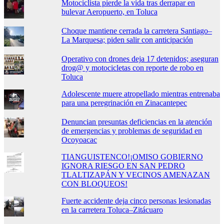
Motociclista pierde la vida tras derrapar en
bulevar Aeropuerto, en Toluca
Choque mantiene cerrada la carretera Santiago–
La Marquesa; piden salir con anticipación
Operativo con drones deja 17 detenidos; aseguran
drog@ y motocicletas con reporte de robo en
Toluca
Adolescente muere atropellado mientras entrenaba
para una peregrinación en Zinacantepec
Denuncian presuntas deficiencias en la atención
de emergencias y problemas de seguridad en
Ocoyoacac
TIANGUISTENCO!¡OMISO GOBIERNO
IGNORA RIESGO EN SAN PEDRO
TLALTIZAPÁN Y VECINOS AMENAZAN
CON BLOQUEOS!
Fuerte accidente deja cinco personas lesionadas
en la carretera Toluca–Zitácuaro