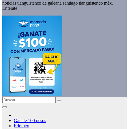
noticias tianguistenco de galeana santiago tianguistenco méx.
Enterate
Ganate 100 pesos
Edomex