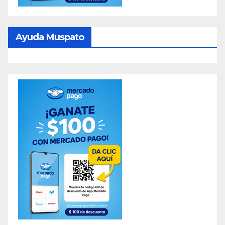
Ayuda Muspato