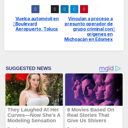
Vuelca automóvil en
Vinculan a proceso a
Navegación
Boulevard
presunto operador de
Aeropuerto, Toluca
grupo criminal con
de
orígenes en
Michoacán en Edomex
entradas