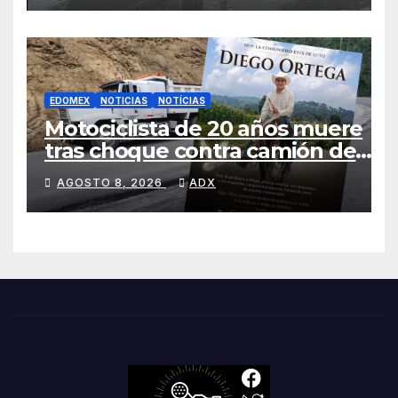
EDOMEX
NOTICIAS
NOTÍCIAS
Motociclista de 20 años muere
tras choque contra camión de
volteo en Zinacantepec su
AGOSTO 8, 2026
ADX
nombre era Diego Ortega