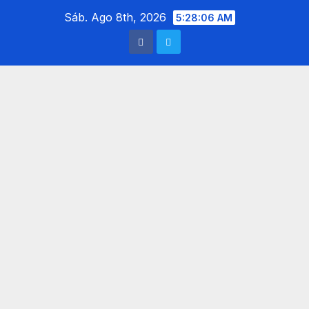
Saltar
Sáb. Ago 8th, 2026
5:28:08 AM
al
contenido