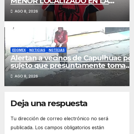
MENOR LOCALIZADO EN LA
CARRETERA TENANGO–LA
AGO 8, 2026
MARQUESA fue resguardado por l
comisaría de xalatlaco
EDOMEX
NOTICIAS
NOTÍCIAS
Alertan a vecinos de Capulhuac po
sujeto que presuntamente toma
fotografías de viviendas
AGO 8, 2026
Deja una respuesta
Tu dirección de correo electrónico no será
publicada.
Los campos obligatorios están