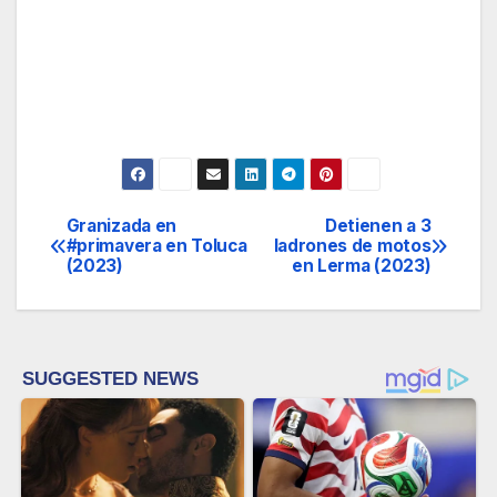
Granizada en
Detienen a 3
Navegación
#primavera en Toluca
ladrones de motos
(2023)
en Lerma (2023)
de
entradas