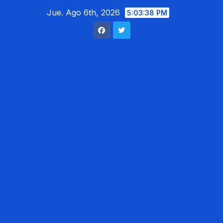
Saltar
Jue. Ago 6th, 2026
5:03:40 PM
al
contenido