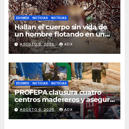
EDOMEX
NOTICIAS
NOTÍCIAS
Hallan el cuerpo sin vida de
un hombre flotando en un
río de Ixtlahuaca
AGOSTO 6, 2026
ADX
EDOMEX
NOTICIAS
NOTÍCIAS
PROFEPA clausura cuatro
centros madereros y asegura
maquinaria en operativo
AGOSTO 6, 2026
ADX
contra la tala ilegal en el
Estado de México