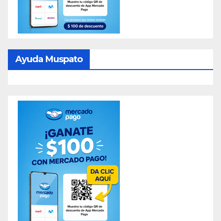
Ayuda Muspato