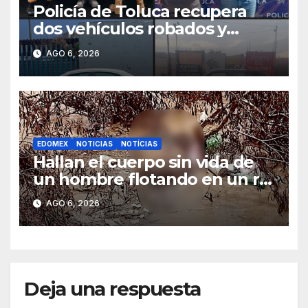
Policía de Toluca recupera
dos vehículos robados y
detiene a sus conductores
AGO 6, 2026
EDOMEX
NOTICIAS
NOTÍCIAS
Hallan el cuerpo sin vida de
un hombre flotando en un río
de Ixtlahuaca
AGO 6, 2026
Deja una respuesta