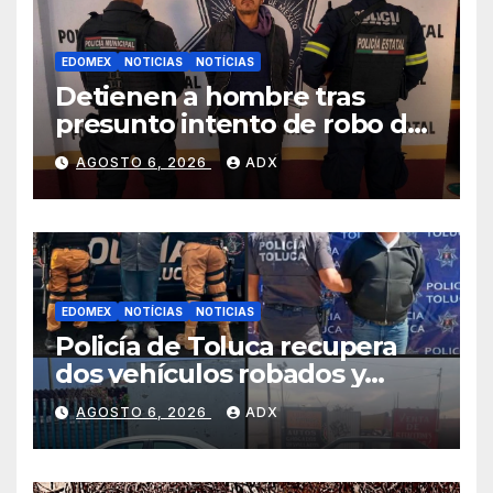
EDOMEX
NOTICIAS
NOTÍCIAS
Detienen a hombre tras
presunto intento de robo de
vehículo en Xalatlaco
AGOSTO 6, 2026
ADX
EDOMEX
NOTÍCIAS
NOTICIAS
Policía de Toluca recupera
dos vehículos robados y
detiene a sus conductores
AGOSTO 6, 2026
ADX