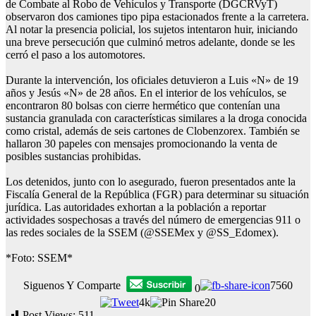
de Combate al Robo de Vehículos y Transporte (DGCRVyT)
observaron dos camiones tipo pipa estacionados frente a la carretera.
Al notar la presencia policial, los sujetos intentaron huir, iniciando
una breve persecución que culminó metros adelante, donde se les
cerró el paso a los automotores.
Durante la intervención, los oficiales detuvieron a Luis «N» de 19
años y Jesús «N» de 28 años. En el interior de los vehículos, se
encontraron 80 bolsas con cierre hermético que contenían una
sustancia granulada con características similares a la droga conocida
como cristal, además de seis cartones de Clobenzorex. También se
hallaron 30 papeles con mensajes promocionando la venta de
posibles sustancias prohibidas.
Los detenidos, junto con lo asegurado, fueron presentados ante la
Fiscalía General de la República (FGR) para determinar su situación
jurídica. Las autoridades exhortan a la población a reportar
actividades sospechosas a través del número de emergencias 911 o
las redes sociales de la SSEM (@SSEMex y @SS_Edomex).
*Foto: SSEM*
Siguenos Y Comparte
7560
0
4k
20
Post Views:
511