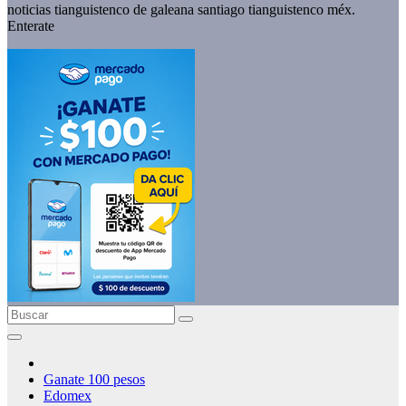
noticias tianguistenco de galeana santiago tianguistenco méx.
Enterate
Ganate 100 pesos
Edomex