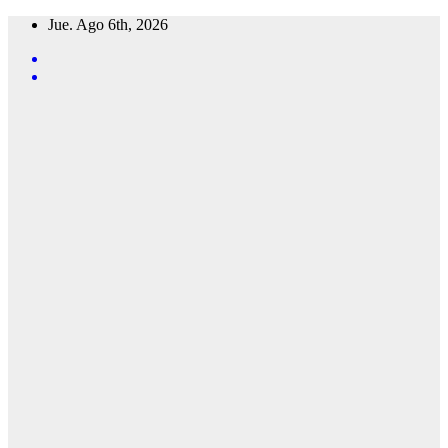
Saltar
Jue. Ago 6th, 2026
al
contenido