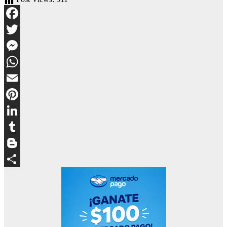
Facebook
Twitter
Messenger
WhatsApp
Email
Pinterest
LinkedIn
Tumblr
Blogger
Compartir