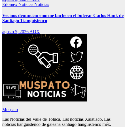
Edomex
Noticias
Notícias
Vecinos denuncian enorme bache en el bulevar Carlos Hank de
Santiago Tianguistenco
agosto 5, 2026
ADX
Muspato
Las Noticias del Valle de Toluca, Las noticias Xalatlaco, Las
noticias tianguistenco de galeana santiago tianguistenco méx.