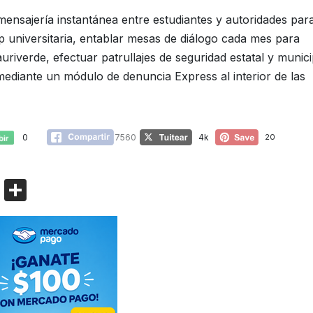
ensajería instantánea entre estudiantes y autoridades par
pp universitaria, entablar mesas de diálogo cada mes para
iverde, efectuar patrullajes de seguridad estatal y munici
mediante un módulo de denuncia Express al interior de las
0
7560
4k
20
Bl
C
o
o
g
m
g
p
er
ar
tir