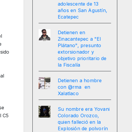
adolescente de 13
años en San Agustín,
Ecatepec
Detienen en
l
Zinacantepec a "El
e
Plátano", presunto
sido
extorsionador y
objetivo prioritario de
la Fiscalía
al
Detienen a hombre
con @rma en
Xalatlaco
se
Su nombre era Yovani
l C5
Colorado Orozco,
quien falleció en la
Explosión de polvorín