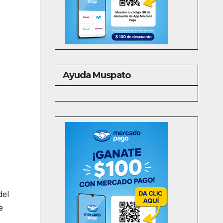
Ayuda Muspato
del
e