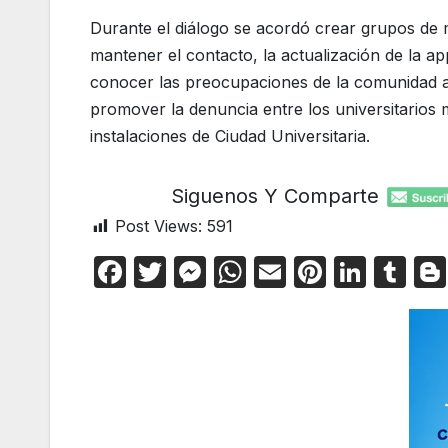
Durante el diálogo se acordó crear grupos de m
mantener el contacto, la actualización de la a
conocer las preocupaciones de la comunidad aur
promover la denuncia entre los universitarios 
instalaciones de Ciudad Universitaria.
Siguenos Y Comparte
Post Views:
591
F
T
M
W
E
Pi
Li
T
a
w
e
h
m
nt
n
u
c
itt
s
at
ail
er
k
m
e
er
s
s
e
e
bl
b
e
A
st
dI
r
o
n
p
n