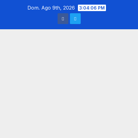
Saltar
Dom. Ago 9th, 2026
3:04:08 PM
al
contenido