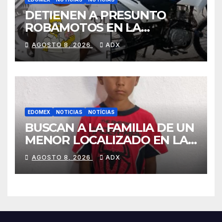
DETIENEN A PRESUNTO
ROBAMOTOS EN LA
PURÍSIMA, OTZOLOTEPEC
AGOSTO 8, 2026
ADX
EDOMEX
NOTICIAS
NOTÍCIAS
BUSCAN A LA FAMILIA DE UN
MENOR LOCALIZADO EN LA
CARRETERA TENANGO–LA
AGOSTO 8, 2026
ADX
MARQUESA fue resguardado
por la comisaría de xalatlaco