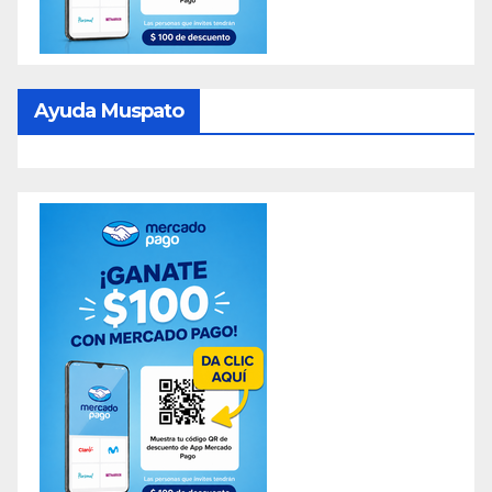
Ayuda Muspato