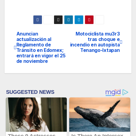
Anuncian
Motociclista mu3r3
Navegación
actualización al
tras choque e
Reglamento de
incendio en autopista
de
Tránsito en Edomex;
Tenango-Ixtapan
entrará en vigor el 25
entradas
de noviembre