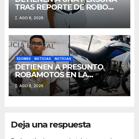
TRAS REPORTE DE ROBO
CON VIOLENCIA A TAXISTA
AGO 8, 2026
EN TIANGUISTENCO
EDOMEX
NOTICIAS
NOTÍCIAS
DETIENEN A PRESUNTO
ROBAMOTOS EN LA
PURÍSIMA, OTZOLOTEPEC
AGO 8, 2026
Deja una respuesta