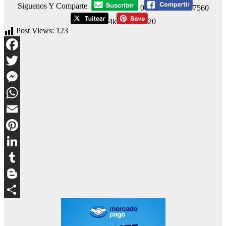
Siguenos Y Comparte
0
7560
4k
20
Post Views:
123
Facebook
Twitter
Messenger
WhatsApp
Email
Pinterest
LinkedIn
Tumblr
Blogger
Compartir