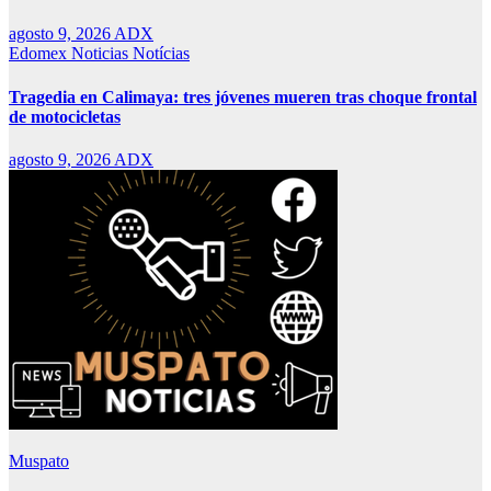
agosto 9, 2026
ADX
Edomex
Noticias
Notícias
Tragedia en Calimaya: tres jóvenes mueren tras choque frontal
de motocicletas
agosto 9, 2026
ADX
Muspato