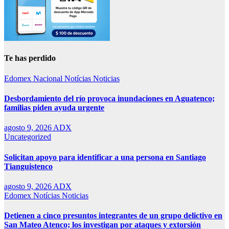
Te has perdido
Edomex
Nacional
Notícias
Noticias
Desbordamiento del río provoca inundaciones en Aguatenco;
familias piden ayuda urgente
agosto 9, 2026
ADX
Uncategorized
Solicitan apoyo para identificar a una persona en Santiago
Tianguistenco
agosto 9, 2026
ADX
Edomex
Notícias
Noticias
Detienen a cinco presuntos integrantes de un grupo delictivo en
San Mateo Atenco; los investigan por ataques y extorsión