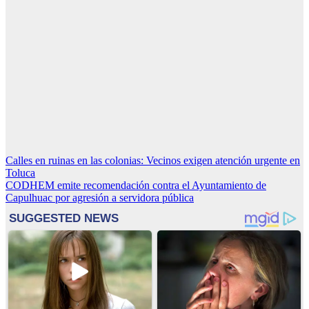
Navegación
Calles en ruinas en las colonias: Vecinos exigen atención urgente en
Toluca
de
CODHEM emite recomendación contra el Ayuntamiento de
entradas
Capulhuac por agresión a servidora pública