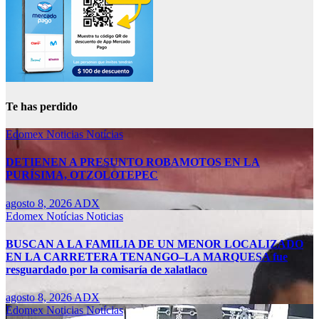
Te has perdido
Edomex
Noticias
Notícias
DETIENEN A PRESUNTO ROBAMOTOS EN LA
PURÍSIMA, OTZOLOTEPEC
agosto 8, 2026
ADX
Edomex
Notícias
Noticias
BUSCAN A LA FAMILIA DE UN MENOR LOCALIZADO
EN LA CARRETERA TENANGO–LA MARQUESA fue
resguardado por la comisaría de xalatlaco
agosto 8, 2026
ADX
Edomex
Noticias
Notícias