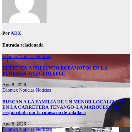
Por
ADX
Entrada relacionada
Edomex
Noticias
Notícias
DETIENEN A PRESUNTO ROBAMOTOS EN LA
PURÍSIMA, OTZOLOTEPEC
Ago 8, 2026
Edomex
Notícias
Noticias
BUSCAN A LA FAMILIA DE UN MENOR LOCALIZADO
EN LA CARRETERA TENANGO–LA MARQUESA fue
resguardado por la comisaría de xalatlaco
Ago 8, 2026
Edomex
Noticias
Notícias