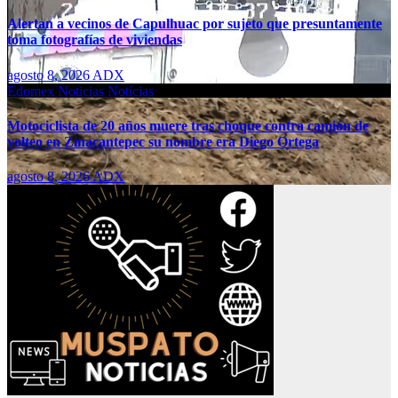
Alertan a vecinos de Capulhuac por sujeto que presuntamente
toma fotografías de viviendas
agosto 8, 2026
ADX
Edomex
Noticias
Notícias
Motociclista de 20 años muere tras choque contra camión de
volteo en Zinacantepec su nombre era Diego Ortega
agosto 8, 2026
ADX