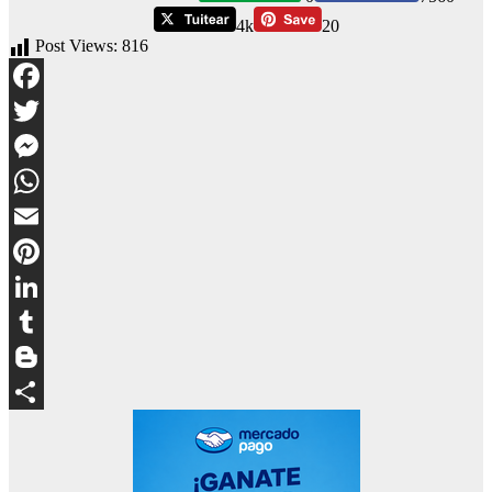
4k
20
Post Views:
816
Facebook
Twitter
Messenger
WhatsApp
Email
Pinterest
LinkedIn
Tumblr
Blogger
Compartir