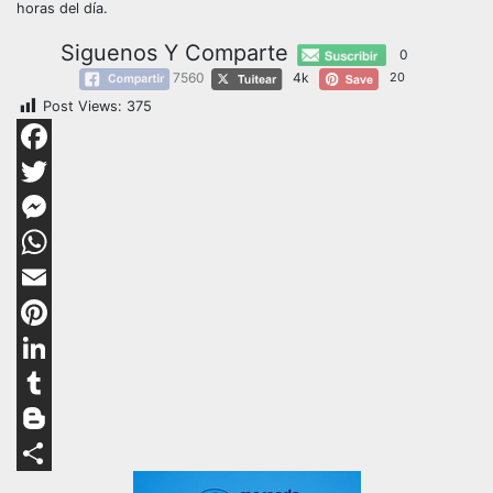
horas del día.
Siguenos Y Comparte
0
7560
4k
20
Post Views:
375
Facebook
Twitter
Messenger
WhatsApp
Email
Pinterest
LinkedIn
Tumblr
Blogger
Compartir