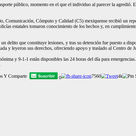
porte público, momento en el que el individuo al parecer la agredió. El
do, Comunicación, Cómputo y Calidad (C5) mexiquense recibió un repor
olicías estatales tomaron conocimiento de los hechos y, en cumplimiento a
un delito que constituye lesiones, y tras su detención fue puesto a disp
tada y leyeron sus derechos, ofreciendo apoyo y traslado al Centro de Ju
ima y 9-1-1 están disponibles las 24 horas del día para emergencias. A
.
os Y Comparte
7560
4k
0