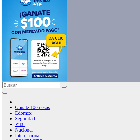
Ganate 100 pesos
Edomex
Seguridad
Viral
Nacional
Internacional