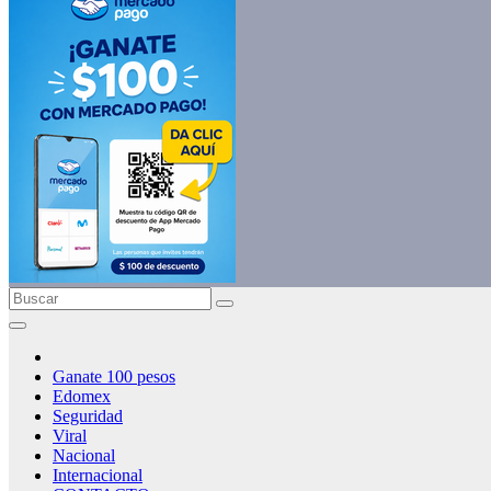
Ganate 100 pesos
Edomex
Seguridad
Viral
Nacional
Internacional