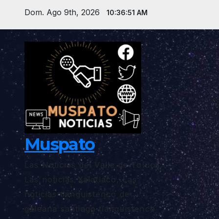
Saltar
Dom. Ago 9th, 2026
10:36:52 AM
al
contenido
Muspato
Las Noticias del Valle de Toluca,
Las noticias Xalatlaco, Las
noticias tianguistenco de
galeana santiago tianguistenco