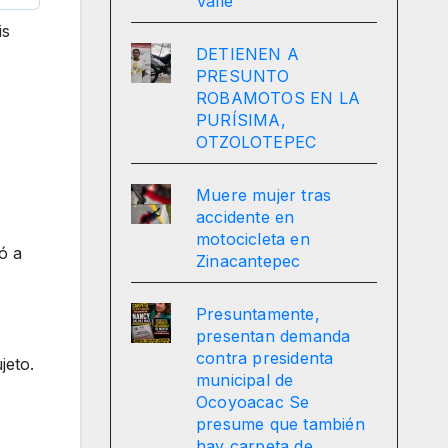
Valle
is
DETIENEN A
PRESUNTO
ROBAMOTOS EN LA
PURÍSIMA,
OTZOLOTEPEC
Muere mujer tras
accidente en
motocicleta en
ó a
Zinacantepec
Presuntamente,
presentan demanda
contra presidenta
jeto.
municipal de
Ocoyoacac Se
presume que también
hay carpeta de