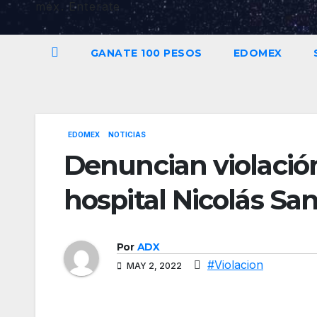
méx. Enterate
GANATE 100 PESOS
EDOMEX
EDOMEX
NOTICIAS
Denuncian violació
hospital Nicolás Sa
Por
ADX
#Violacion
MAY 2, 2022