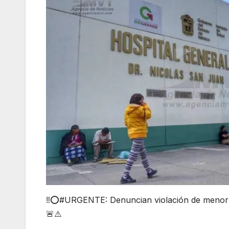
‼️⭕#URGENTE: Denuncian violación de menor d
🚨⚠️