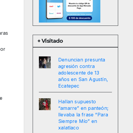
aras
+ Visitado
por
Denuncian presunta
agresión contra
adolescente de 13
años en San Agustín,
Ecatepec
ue
Hallan supuesto
“amarre” en panteón;
llevaba la frase “Para
Siempre Mío” en
xalatlaco