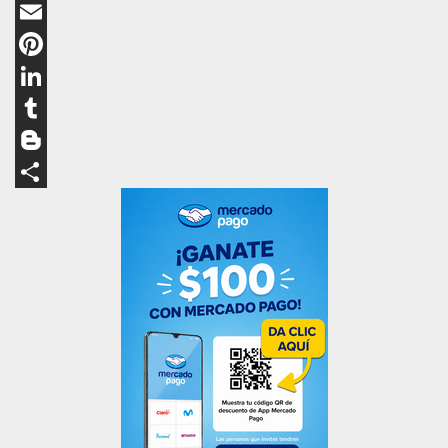
WhatsApp
Email
Pinterest
LinkedIn
Tumblr
Blogger
Compartir