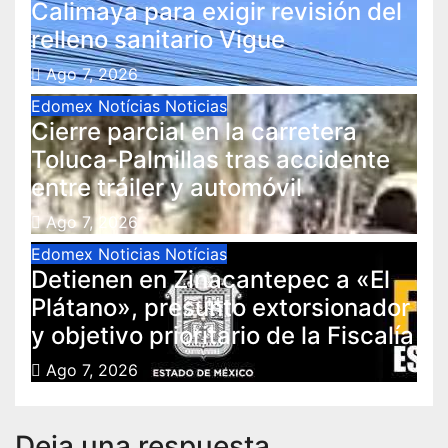
Calimaya para exigir revisión del
relleno sanitario Vigue
Ago 7, 2026
Edomex
Notícias
Noticias
Cierre parcial en la carretera
Toluca-Palmillas tras accidente
entre tráiler y automóvil
Ago 7, 2026
Edomex
Noticias
Notícias
Detienen en Zinacantepec a «El
Plátano», presunto extorsionador
y objetivo prioritario de la Fiscalía
Ago 7, 2026
Deja una respuesta