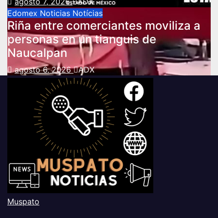
agosto 7, 2026
ADX
Edomex
Noticias
Notícias
Riña entre comerciantes moviliza a
personas en un tianguis de
Naucalpan
agosto 6, 2026
ADX
Muspato