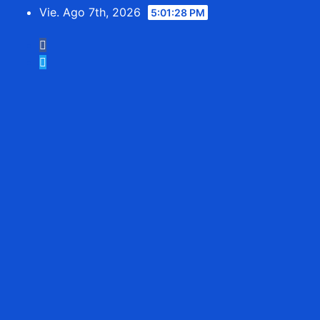
Saltar
Vie. Ago 7th, 2026
5:01:30 PM
al
contenido