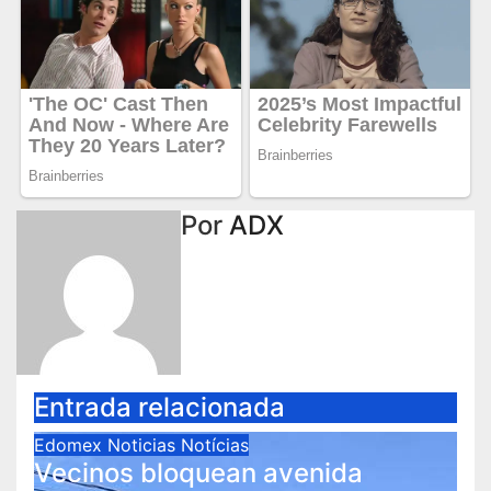
Por
ADX
Entrada relacionada
Edomex
Noticias
Notícias
Vecinos bloquean avenida