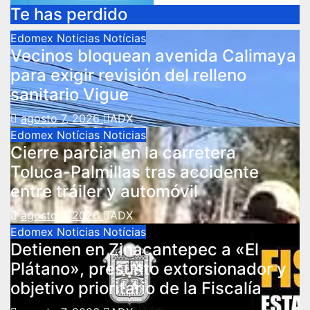
Te has perdido
Edomex
Noticias
Notícias
Vecinos bloquean avenida Calimaya
para exigir revisión del relleno
sanitario Vigue
agosto 7, 2026
ADX
Edomex
Notícias
Noticias
Cierre parcial en la carretera
Toluca-Palmillas tras accidente
entre tráiler y automóvil
agosto 7, 2026
ADX
Edomex
Noticias
Notícias
Detienen en Zinacantepec a «El
Plátano», presunto extorsionador y
objetivo prioritario de la Fiscalía