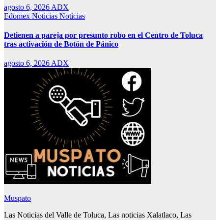
agosto 6, 2026
ADX
Edomex
Noticias
Notícias
Detienen a pareja por presunto robo en el Centro de Toluca
tras activación de Botón de Pánico
agosto 6, 2026
ADX
Muspato
Las Noticias del Valle de Toluca, Las noticias Xalatlaco, Las