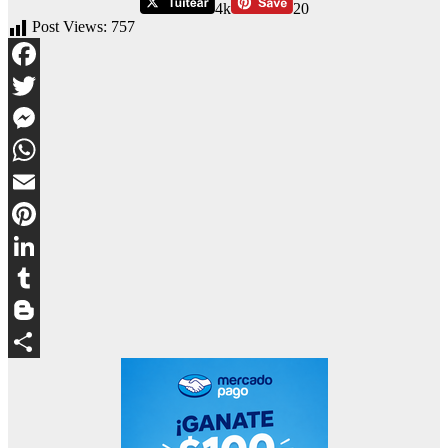
4k
20
Post Views:
757
Facebook
Twitter
Messenger
WhatsApp
Email
Pinterest
LinkedIn
Tumblr
Blogger
Compartir