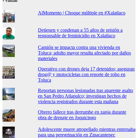
+ Visitado
AlMomento | Choque múltiple en #Xalatlaco
Detienen y condenan a 55 años de prisión a
responsable de feminicidio en Xalatlaco
Camión se impacta contra una vivienda en
Toluca; adulto mayor resulta afectado por daños
materiales
Operativo con drones deja 17 detenidos; aseguran
drog@ y motocicletas con reporte de robo en
Toluca
Reportan personas lesionadas tras aparente asalto
en San Pedro Atlapulco; investigan hechos de
violencia registrados durante esta mañana
Obrero fallece tras derrumbe en zanja durante
obra de drenaje en Joquicingo
Adolescente muere atropellado mientras entrenaba
para una peregrinación en Zinacantepec