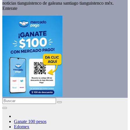
noticias tianguistenco de galeana santiago tianguistenco méx.
Enterate
Ganate 100 pesos
Edomex