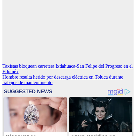
Navegación
Taxistas bloquean carretera Ixtlahuaca-San Felipe del Progreso en el
Edoméx
de
Hombre resulta herido por descarga eléctrica en Toluca durante
entradas
trabajos de mantenimiento