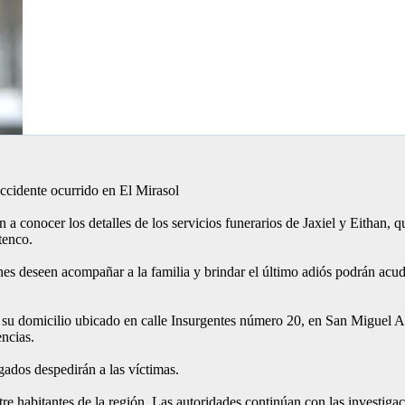
accidente ocurrido en El Mirasol
 conocer los detalles de los servicios funerarios de Jaxiel y Eithan, qu
tenco.
es deseen acompañar a la familia y brindar el último adiós podrán acudi
 su domicilio ubicado en calle Insurgentes número 20, en San Miguel A
encias.
egados despedirán a las víctimas.
re habitantes de la región. Las autoridades continúan con las investiga