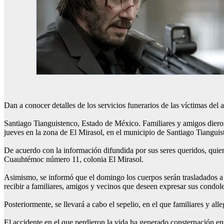
Dan a conocer detalles de los servicios funerarios de las víctimas del 
Santiago Tianguistenco, Estado de México. Familiares y amigos dieron a
jueves en la zona de El Mirasol, en el municipio de Santiago Tianguis
De acuerdo con la información difundida por sus seres queridos, quien
Cuauhtémoc número 11, colonia El Mirasol.
Asimismo, se informó que el domingo los cuerpos serán trasladados a
recibir a familiares, amigos y vecinos que deseen expresar sus condol
Posteriormente, se llevará a cabo el sepelio, en el que familiares y all
El accidente en el que perdieron la vida ha generado consternación ent