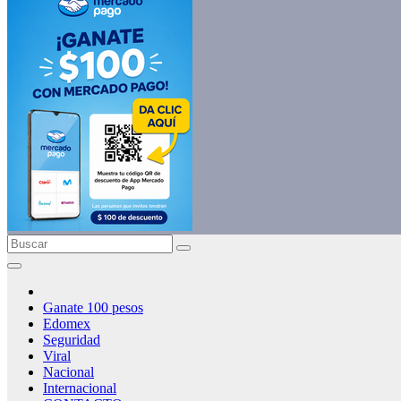
Ganate 100 pesos
Edomex
Seguridad
Viral
Nacional
Internacional