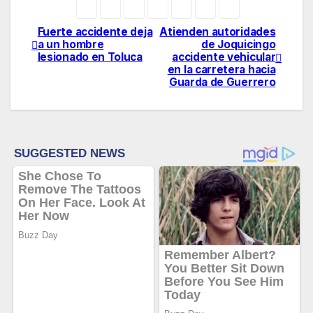
Fuerte accidente deja
Atienden autoridades
Navegación
a un hombre
de Joquicingo
lesionado en Toluca
accidente vehicular
de
en la carretera hacia
Guarda de Guerrero
entradas