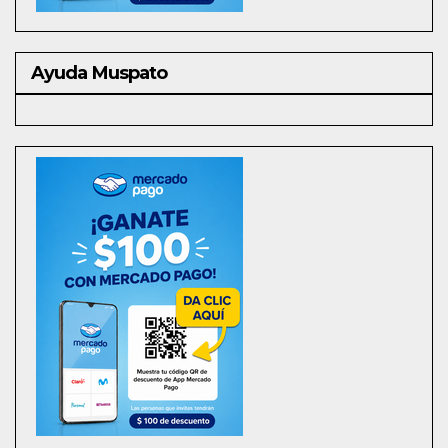
Ayuda Muspato