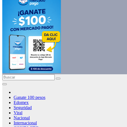
Ganate 100 pesos
Edomex
Seguridad
Viral
Nacional
Internacional