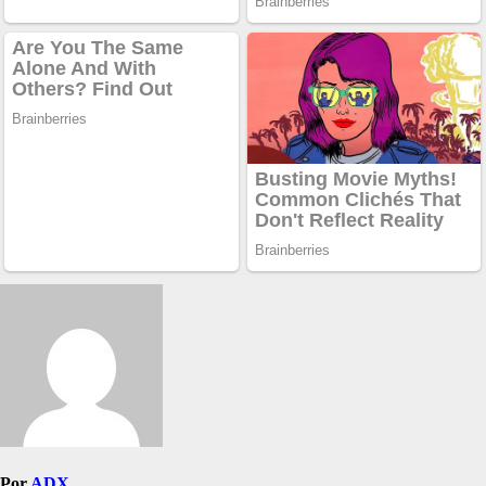
Por
ADX