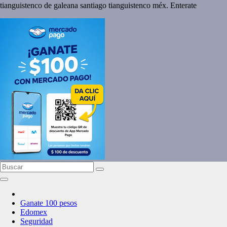
tianguistenco de galeana santiago tianguistenco méx. Enterate
Ganate 100 pesos
Edomex
Seguridad