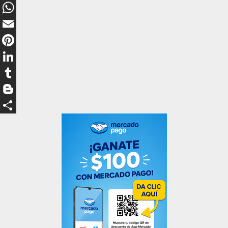
Messenger
WhatsApp
Email
Pinterest
LinkedIn
Tumblr
Blogger
Compartir