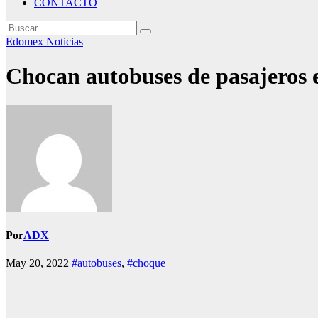
CONTACTO
Edomex
Noticias
Chocan autobuses de pasajeros 
Por
ADX
May 20, 2022
#autobuses
,
#choque