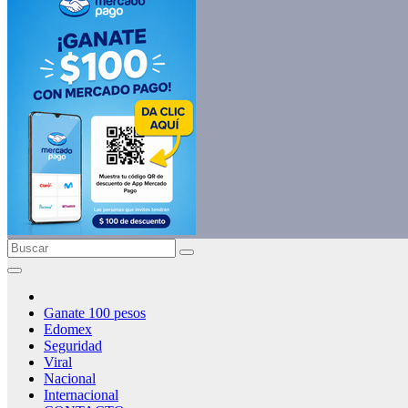
Ganate 100 pesos
Edomex
Seguridad
Viral
Nacional
Internacional