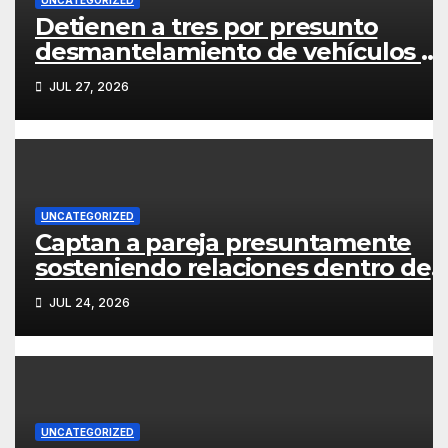
Detienen a tres por presunto
desmantelamiento de vehículos e
corralón municipal de Toluca
JUL 27, 2026
UNCATEGORIZED
Captan a pareja presuntamente
sosteniendo relaciones dentro de
un taxi en campo de Santiago
JUL 24, 2026
Tianguistenco
UNCATEGORIZED