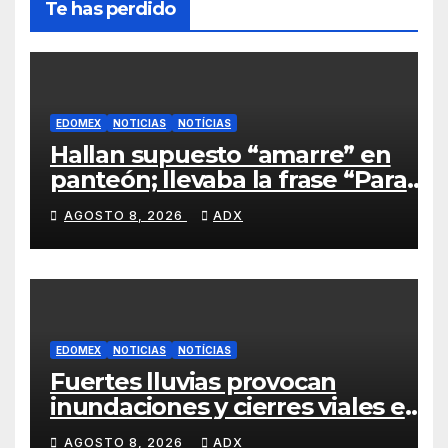
Te has perdido
EDOMEX
NOTICIAS
NOTÍCIAS
Hallan supuesto “amarre” en
panteón; llevaba la frase “Para
Siempre Mío” en xalatlaco
AGOSTO 8, 2026
ADX
EDOMEX
NOTICIAS
NOTÍCIAS
Fuertes lluvias provocan
inundaciones y cierres viales en
San Mateo Atenco
AGOSTO 8, 2026
ADX