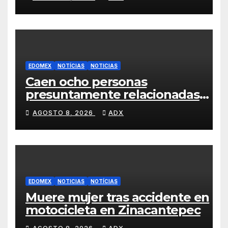
EDOMEX
NOTÍCIAS
NOTICIAS
Caen ocho personas
presuntamente relacionadas
con homicidio de una mujer en
AGOSTO 8, 2026
ADX
Naucalpan
EDOMEX
NOTICIAS
NOTÍCIAS
Muere mujer tras accidente en
motocicleta en Zinacantepec