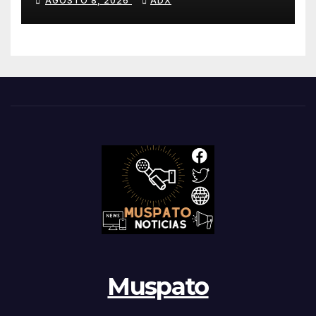
AGOSTO 8, 2026
ADX
Muspato