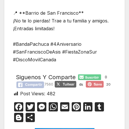
📍 **Barrio de San Francisco**
¡No te lo pierdas! Trae a tu familia y amigos.
¡Entradas limitadas!
#BandaPachuca #4Aniversario
#SanFranciscoDeAsis #FiestaZonaSur
#DiscoMovilCanada
Siguenos Y Comparte
0
7560
4k
20
Post Views:
482
F
T
M
W
E
Pi
Li
T
a
w
e
h
m
nt
n
u
Bl
C
c
itt
s
at
ail
er
k
m
o
o