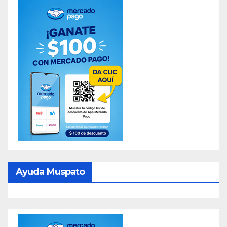
Ayuda Muspato