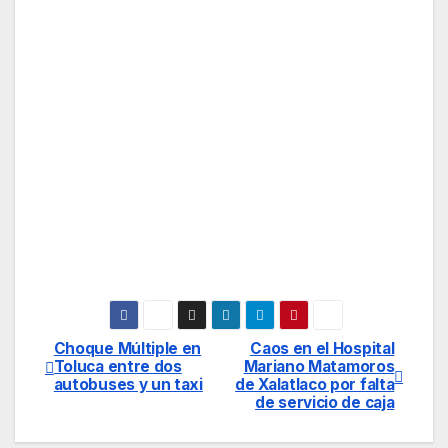
Choque Múltiple en
Caos en el Hospital
Navegación
Toluca entre dos
Mariano Matamoros
autobuses y un taxi
de Xalatlaco por falta
de
de servicio de caja
entradas