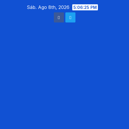
Saltar
Sáb. Ago 8th, 2026
5:06:26 PM
al
contenido