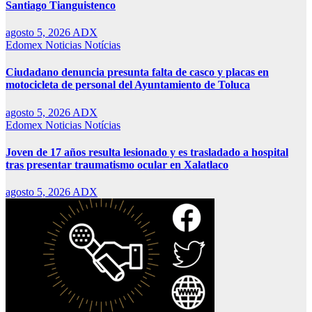
Santiago Tianguistenco
agosto 5, 2026
ADX
Edomex
Noticias
Notícias
Ciudadano denuncia presunta falta de casco y placas en
motocicleta de personal del Ayuntamiento de Toluca
agosto 5, 2026
ADX
Edomex
Noticias
Notícias
Joven de 17 años resulta lesionado y es trasladado a hospital
tras presentar traumatismo ocular en Xalatlaco
agosto 5, 2026
ADX