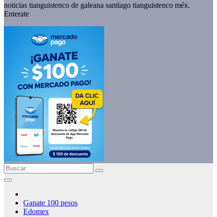
noticias tianguistenco de galeana santiago tianguistenco méx.
Enterate
Ganate 100 pesos
Edomex