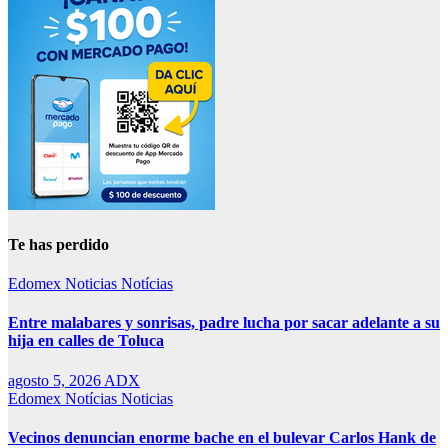
Te has perdido
Edomex
Noticias
Notícias
Entre malabares y sonrisas, padre lucha por sacar adelante a su
hija en calles de Toluca
agosto 5, 2026
ADX
Edomex
Notícias
Noticias
Vecinos denuncian enorme bache en el bulevar Carlos Hank de