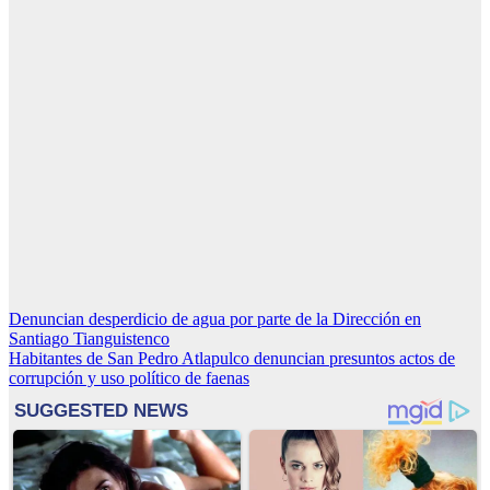
Navegación
Denuncian desperdicio de agua por parte de la Dirección en
Santiago Tianguistenco
de
Habitantes de San Pedro Atlapulco denuncian presuntos actos de
entradas
corrupción y uso político de faenas