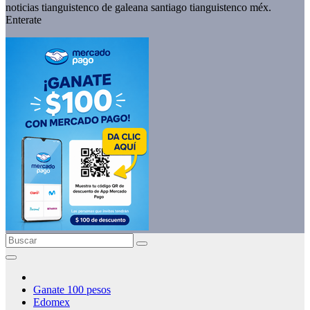
noticias tianguistenco de galeana santiago tianguistenco méx.
Enterate
Ganate 100 pesos
Edomex