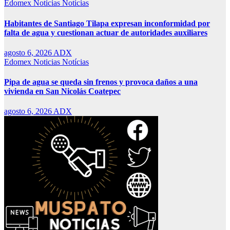
Edomex
Noticias
Notícias
Habitantes de Santiago Tilapa expresan inconformidad por
falta de agua y cuestionan actuar de autoridades auxiliares
agosto 6, 2026
ADX
Edomex
Noticias
Notícias
Pipa de agua se queda sin frenos y provoca daños a una
vivienda en San Nicolás Coatepec
agosto 6, 2026
ADX