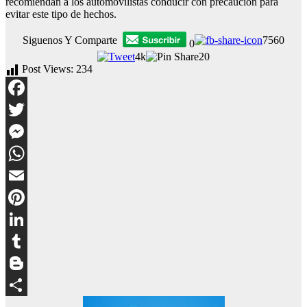
recomiendan a los automovilistas conducir con precaución para
evitar este tipo de hechos.
Siguenos Y Comparte
7560
0
4k
20
Post Views:
234
Facebook
Twitter
Messenger
WhatsApp
Email
Pinterest
LinkedIn
Tumblr
Blogger
Compartir