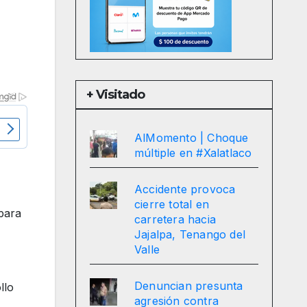
+ Visitado
AlMomento | Choque
múltiple en #Xalatlaco
Accidente provoca
cierre total en
para
carretera hacia
Jajalpa, Tenango del
Valle
Denuncian presunta
llo
agresión contra