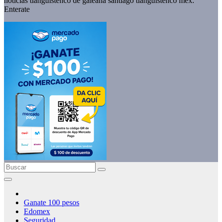
noticias tianguistenco de galeana santiago tianguistenco méx.
Enterate
Ganate 100 pesos
Edomex
Seguridad