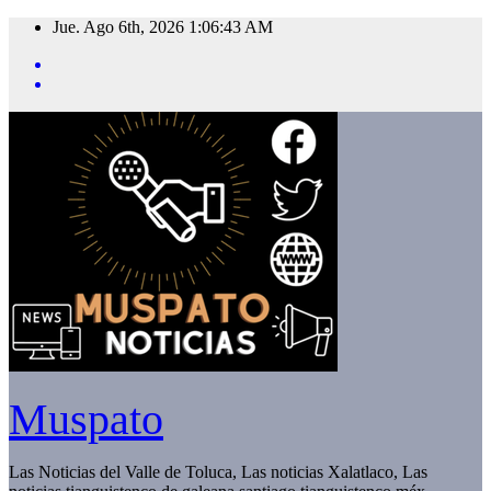
Saltar
Jue. Ago 6th, 2026
1:06:44 AM
al
contenido
Muspato
Las Noticias del Valle de Toluca, Las noticias Xalatlaco, Las