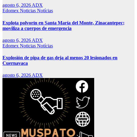
agosto 6, 2026
ADX
Edomex
Noticias
Notícias
Explota polvorín en Santa María del Monte, Zinacantepec;
moviliza a cuerpos de emergencia
agosto 6, 2026
ADX
Edomex
Noticias
Notícias
Explosión de pipa de gas deja al menos 20 lesionados en
Cuernavaca
agosto 6, 2026
ADX