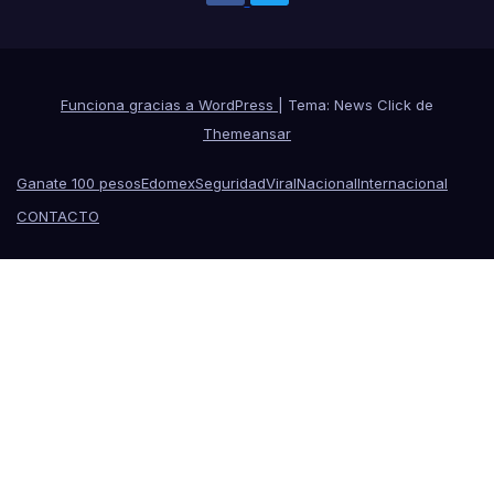
Funciona gracias a WordPress
|
Tema: News Click de
Themeansar
Ganate 100 pesos
Edomex
Seguridad
Viral
Nacional
Internacional
CONTACTO