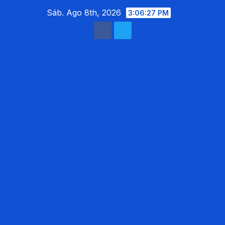
Saltar
Sáb. Ago 8th, 2026
3:06:29 PM
al
contenido