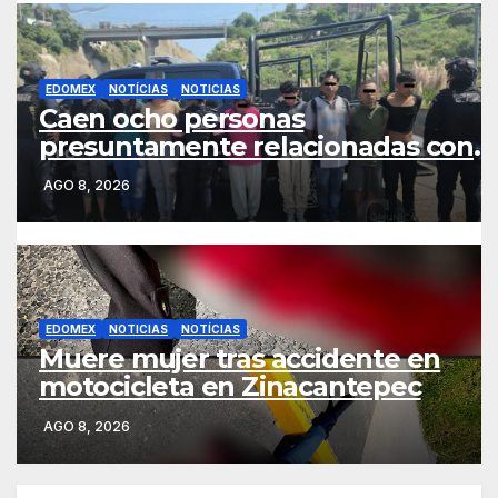
EDOMEX
NOTÍCIAS
NOTICIAS
Caen ocho personas
presuntamente relacionadas con
homicidio de una mujer en
AGO 8, 2026
Naucalpan
EDOMEX
NOTICIAS
NOTÍCIAS
Muere mujer tras accidente en
motocicleta en Zinacantepec
AGO 8, 2026