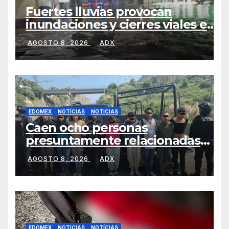
Fuertes lluvias provocan
inundaciones y cierres viales en
San Mateo Atenco
AGOSTO 8, 2026
ADX
EDOMEX
NOTÍCIAS
NOTICIAS
Caen ocho personas
presuntamente relacionadas
con homicidio de una mujer en
AGOSTO 8, 2026
ADX
Naucalpan
EDOMEX
NOTICIAS
NOTÍCIAS