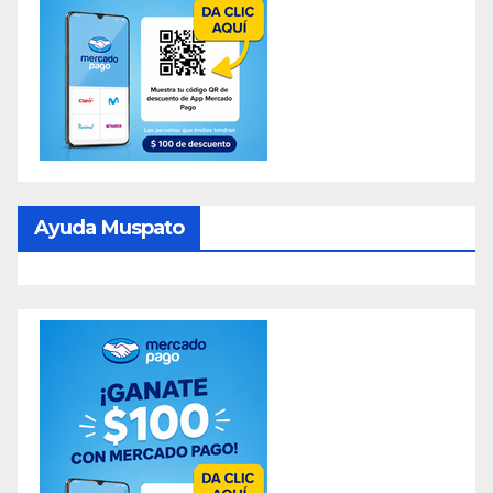
Ayuda Muspato