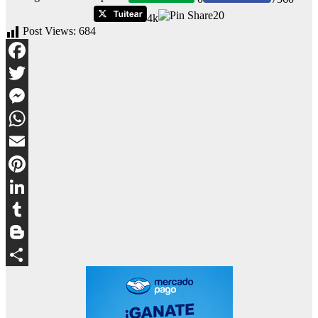
20
4k
Post Views:
684
Facebook
Twitter
Messenger
WhatsApp
Email
Pinterest
LinkedIn
Tumblr
Blogger
Compartir