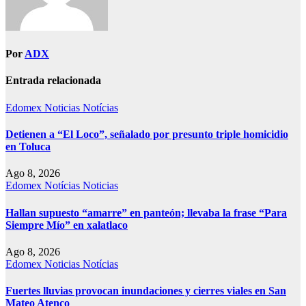
Por
ADX
Entrada relacionada
Edomex
Noticias
Notícias
Detienen a “El Loco”, señalado por presunto triple homicidio
en Toluca
Ago 8, 2026
Edomex
Notícias
Noticias
Hallan supuesto “amarre” en panteón; llevaba la frase “Para
Siempre Mío” en xalatlaco
Ago 8, 2026
Edomex
Noticias
Notícias
Fuertes lluvias provocan inundaciones y cierres viales en San
Mateo Atenco