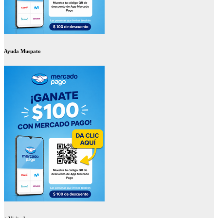
Ayuda Muspato