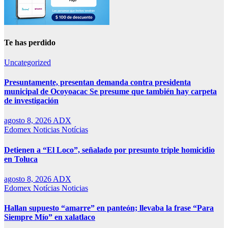
Te has perdido
Uncategorized
Presuntamente, presentan demanda contra presidenta
municipal de Ocoyoacac Se presume que también hay carpeta
de investigación
agosto 8, 2026
ADX
Edomex
Noticias
Notícias
Detienen a “El Loco”, señalado por presunto triple homicidio
en Toluca
agosto 8, 2026
ADX
Edomex
Notícias
Noticias
Hallan supuesto “amarre” en panteón; llevaba la frase “Para
Siempre Mío” en xalatlaco