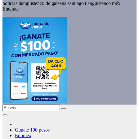
noticias tianguistenco de galeana santiago tianguistenco méx.
Enterate
Ganate 100 pesos
Edomex