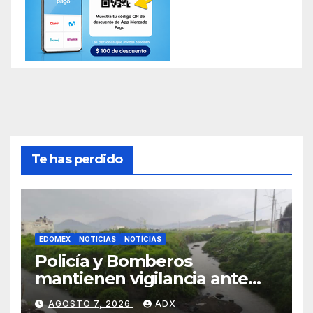
Te has perdido
EDOMEX
NOTICIAS
NOTÍCIAS
Policía y Bomberos
mantienen vigilancia ante
lluvias en Toluca
AGOSTO 7, 2026
ADX