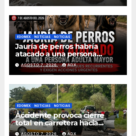
EDOMEX
NOTÍCIAS
NOTICIAS
Jauría de perros habría
atacado a una persona
adulta mayor
AGOSTO 7, 2026
ADX
presuntamente perdió la
vida en Ahuatenco
EDOMEX
NOTICIAS
NOTÍCIAS
Accidente provoca cierre
total en carretera hacia
Jajalpa, Tenango del Valle
AGOSTO 7, 2026
ADX