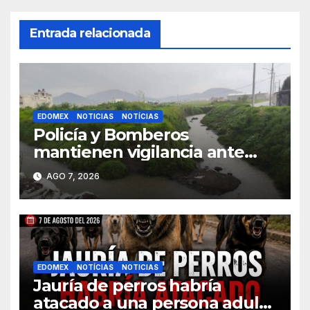
Entrada relacionada
EDOMEX
NOTICIAS
NOTÍCIAS
Policía y Bomberos
mantienen vigilancia ante
lluvias en Toluca
AGO 7, 2026
EDOMEX
NOTÍCIAS
NOTICIAS
Jauría de perros habría
atacado a una persona adulta