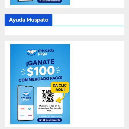
Ayuda Muspato