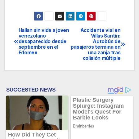
Hallan sin vida a joven
Accidente vial en
Navegación
venezolano
Villas Santín:
desaparecido desde
Autobús de
de
septiembre en el
pasajeros termina en
Edomex
una zanja tras
entradas
colisión múltiple