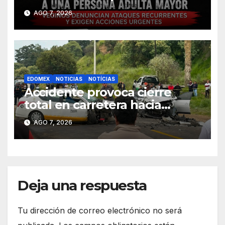
mayor presuntamente perdió
AGO 7, 2026
la vida en Ahuatenco
EDOMEX
NOTICIAS
NOTÍCIAS
Accidente provoca cierre
total en carretera hacia
Jajalpa, Tenango del Valle
AGO 7, 2026
Deja una respuesta
Tu dirección de correo electrónico no será