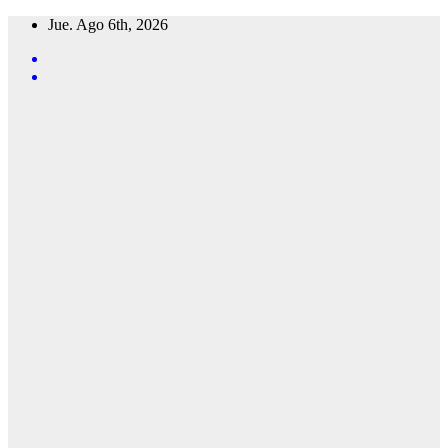
Saltar
Jue. Ago 6th, 2026
al
contenido