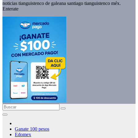
noticias tianguistenco de galeana santiago tianguistenco méx.
Enterate
Ganate 100 pesos
Edomex