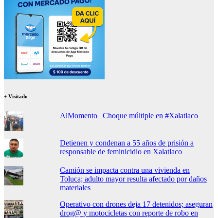
+ Visitado
AlMomento | Choque múltiple en #Xalatlaco
Detienen y condenan a 55 años de prisión a
responsable de feminicidio en Xalatlaco
Camión se impacta contra una vivienda en
Toluca; adulto mayor resulta afectado por daños
materiales
Operativo con drones deja 17 detenidos; aseguran
drog@ y motocicletas con reporte de robo en