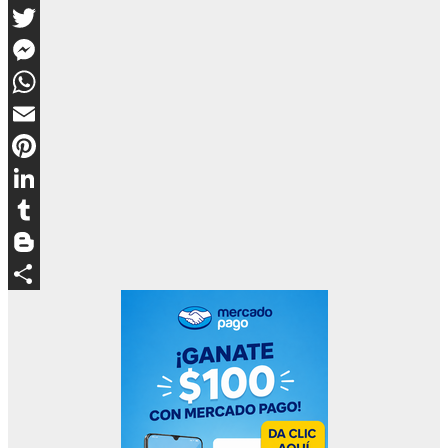
Facebook
Twitter
Messenger
WhatsApp
Email
Pinterest
LinkedIn
Tumblr
Blogger
Compartir