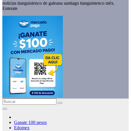
noticias tianguistenco de galeana santiago tianguistenco méx.
Enterate
Ganate 100 pesos
Edomex