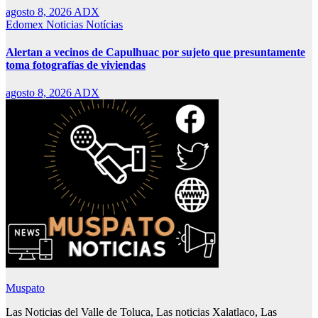
agosto 8, 2026
ADX
Edomex
Noticias
Notícias
Alertan a vecinos de Capulhuac por sujeto que presuntamente
toma fotografías de viviendas
agosto 8, 2026
ADX
Muspato
Las Noticias del Valle de Toluca, Las noticias Xalatlaco, Las