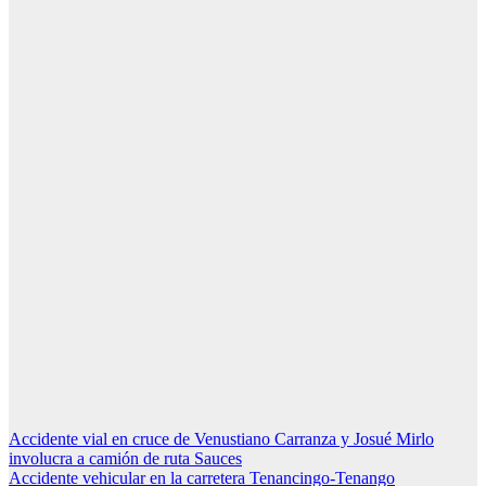
Navegación
Accidente vial en cruce de Venustiano Carranza y Josué Mirlo
involucra a camión de ruta Sauces
de
Accidente vehicular en la carretera Tenancingo-Tenango