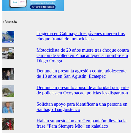
+ Visitado
Tragedia en Calimaya: tres jóvenes mueren tras
choque frontal de motocicletas
Motociclista de 20 años muere tras choque contra
camión de volteo en Zinacantepec su nombre era
Diego Ortega
Denuncian presunta agresión contra adolescente
de 13 años en San Agustín, Ecatepec
Denuncian presunto abuso de autoridad por parte
de policías en Ocoyoacac, policías les dispararon
Solicitan apoyo para identificar a una persona en
Santiago Tianguistenco
Hallan supuesto “amarre” en panteón; llevaba la
frase “Para Siempre Mío” en xalatlaco