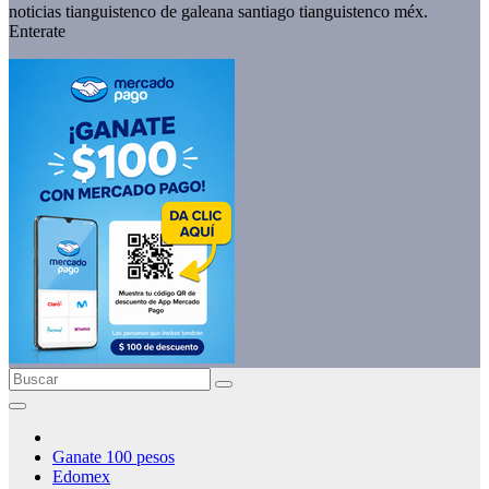
noticias tianguistenco de galeana santiago tianguistenco méx.
Enterate
Ganate 100 pesos
Edomex