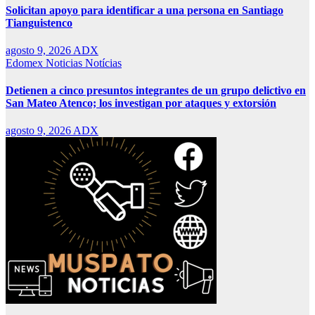
Solicitan apoyo para identificar a una persona en Santiago
Tianguistenco
agosto 9, 2026
ADX
Edomex
Noticias
Notícias
Detienen a cinco presuntos integrantes de un grupo delictivo en
San Mateo Atenco; los investigan por ataques y extorsión
agosto 9, 2026
ADX