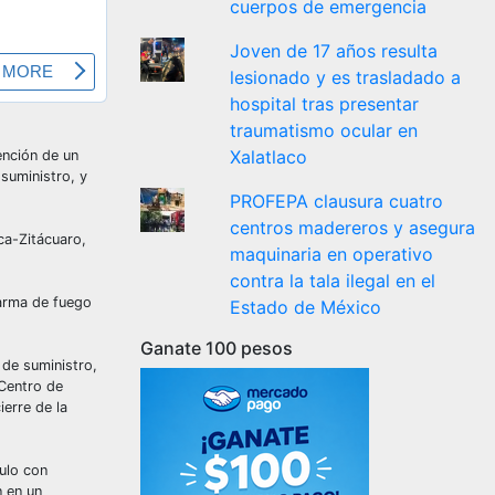
cuerpos de emergencia
Joven de 17 años resulta
lesionado y es trasladado a
hospital tras presentar
traumatismo ocular en
Xalatlaco
ención de un
suministro, y
PROFEPA clausura cuatro
centros madereros y asegura
ca-Zitácuaro,
maquinaria en operativo
contra la tala ilegal en el
 arma de fuego
Estado de México
Ganate 100 pesos
 de suministro,
 Centro de
erre de la
ulo con
n en un