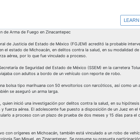
ión de Arma de Fuego en Zinacantepec
ral de Justicia del Estado de México (FGJEM) acreditó la probable interv
en el estado de Michoacán, en delitos contra la salud, en su modalidad de 
rza aérea, por lo que fue vinculado a proceso.
 Secretaría de Seguridad del Estado de México (SSEM) en la carretera Tolu
 viajaba con adultos a bordo de un vehículo con reporte de robo.
na bolsa tipo marihuana con 50 envoltorios con narcóticos, así como un
bién se aseguró un arma larga.
quien inició una investigación por delitos contra la salud, en su hipótesis
 y fuerza aérea. El adolescente fue puesto a disposición de un Juez en el
ularlo a proceso con un plazo de prueba de dos meses y 15 días para el ci
ivo con orígenes en Michoacán, también está vinculado a un robo de vehíc
 colonia San Miguel, en Zinacantepec. Se presume su presunta participació