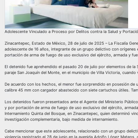
Adolescente Vinculado a Proceso por Delitos contra la Salud y Portac
Zinacantepec, Estado de México, 28 de julio de 2025 – La Fiscalía Gene
adolescente de 16 años, integrante de un grupo delictivo con orígenes 
portación de arma de fuego de uso exclusivo del ejército, armada y fue
El detenido fue aprehendido el pasado 20 de julio por elementos de la
paraje San Joaquín del Monte, en el municipio de Villa Victoria, cuando
De acuerdo con los hechos, el menor fue sorprendido en posesión de u
calibre 45 mm con cargador abastecido con siete cartuchos útiles. Tam
Los detenidos fueron presentados ante el Agente del Ministerio Público, 
y por portación de arma de fuego de uso exclusivo del ejército, armada
Internamiento Quinta del Bosque, en Zinacantepec, quien determinó vinc
investigación complementaria, bajo medida de internamiento.
Cabe mencionar que este adolescente, relacionado con un grupo delict
violencia registrado el 28 de junio en la avenida Adolfo López Mateos,