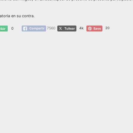
toria en su contra.
7560
4k
20
0