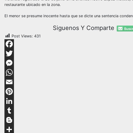
restaurante ubicado en la zona.
El menor se presume inocente hasta que se dicte una sentencia condena
Siguenos Y Comparte
Post Views:
431
Facebook
Twitter
Messenger
WhatsApp
Email
Pinterest
LinkedIn
Tumblr
Blogger