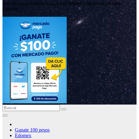
noticias tianguistenco de galeana santiago tianguistenco méx.
Enterate
Ganate 100 pesos
Edomex