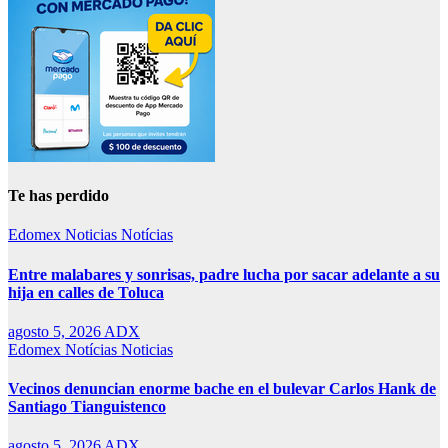
Te has perdido
Edomex
Noticias
Notícias
Entre malabares y sonrisas, padre lucha por sacar adelante a su
hija en calles de Toluca
agosto 5, 2026
ADX
Edomex
Notícias
Noticias
Vecinos denuncian enorme bache en el bulevar Carlos Hank de
Santiago Tianguistenco
agosto 5, 2026
ADX