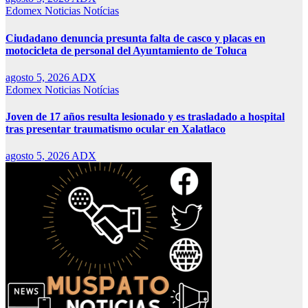
Edomex
Noticias
Notícias
Ciudadano denuncia presunta falta de casco y placas en
motocicleta de personal del Ayuntamiento de Toluca
agosto 5, 2026
ADX
Edomex
Noticias
Notícias
Joven de 17 años resulta lesionado y es trasladado a hospital
tras presentar traumatismo ocular en Xalatlaco
agosto 5, 2026
ADX