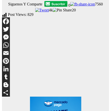
Siguenos Y Comparte
7560
0
4k
20
Post Views:
829
Facebook
Twitter
Messenger
WhatsApp
Email
Pinterest
LinkedIn
Tumblr
Blogger
Compartir