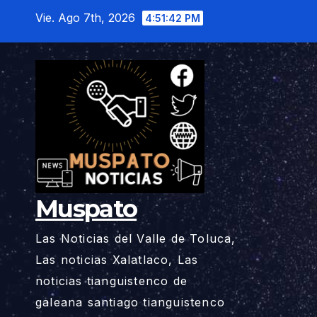
Saltar
Vie. Ago 7th, 2026
4:51:43 PM
al
contenido
Muspato
Las Noticias del Valle de Toluca,
Las noticias Xalatlaco, Las
noticias tianguistenco de
galeana santiago tianguistenco