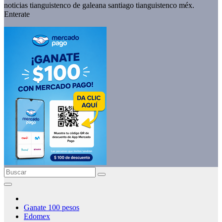
noticias tianguistenco de galeana santiago tianguistenco méx.
Enterate
Ganate 100 pesos
Edomex