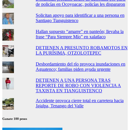
de policías en Ocoyoacac, policías les dispararon
Solicitan apoyo para identificar a una persona en
Santiago Tianguistenco
Hallan supuesto “amarre” en panteón; llevaba la
frase “Para Siempre Mío” en xalatlaco
DETIENEN A PRESUNTO ROBAMOTOS EN
LA PURÍSIMA, OTZOLOTEPEC
Desbordamiento del río provoca inundaciones en
Aguatenco; familias piden ayuda urgente
DETIENEN A UNA PERSONA TRAS
REPORTE DE ROBO CON VIOLENCIA A
TAXISTA EN TIANGUISTENCO
Accidente provoca cierre total en carretera hacia
Jajalpa, Tenango del Valle
Ganate 100 pesos