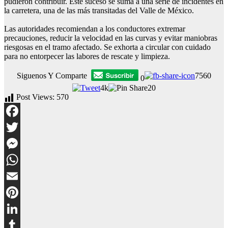
pudieron contribuir. Este suceso se suma a una serie de incidentes en
la carretera, una de las más transitadas del Valle de México.
Las autoridades recomiendan a los conductores extremar
precauciones, reducir la velocidad en las curvas y evitar maniobras
riesgosas en el tramo afectado. Se exhorta a circular con cuidado
para no entorpecer las labores de rescate y limpieza.
Siguenos Y Comparte
7560
0
4k
20
Post Views:
570
Facebook
Twitter
Messenger
WhatsApp
Email
Pinterest
LinkedIn