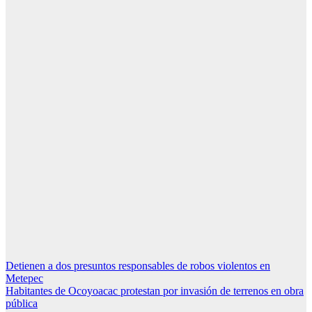
Navegación
Detienen a dos presuntos responsables de robos violentos en
Metepec
de
Habitantes de Ocoyoacac protestan por invasión de terrenos en obra
entradas
pública