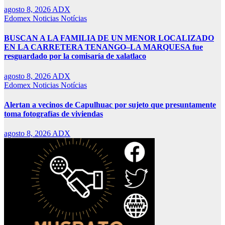
agosto 8, 2026
ADX
Edomex
Noticias
Notícias
BUSCAN A LA FAMILIA DE UN MENOR LOCALIZADO
EN LA CARRETERA TENANGO–LA MARQUESA fue
resguardado por la comisaría de xalatlaco
agosto 8, 2026
ADX
Edomex
Noticias
Notícias
Alertan a vecinos de Capulhuac por sujeto que presuntamente
toma fotografías de viviendas
agosto 8, 2026
ADX