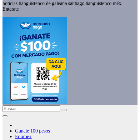
noticias tianguistenco de galeana santiago tianguistenco méx.
Enterate
Ganate 100 pesos
Edomex