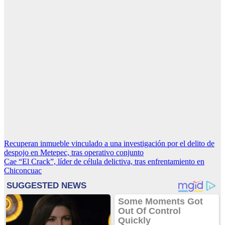
Navegación
Recuperan inmueble vinculado a una investigación por el delito de
despojo en Metepec, tras operativo conjunto
de
Cae “El Crack”, líder de célula delictiva, tras enfrentamiento en
entradas
Chiconcuac