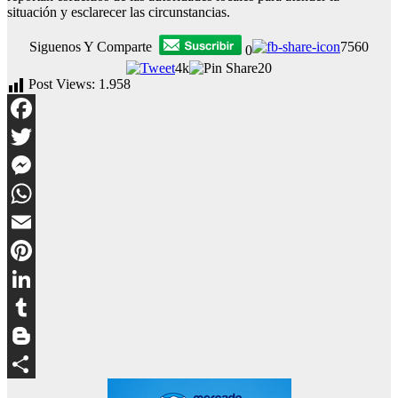
situación y esclarecer las circunstancias.
Siguenos Y Comparte
7560
0
4k
20
Post Views:
1.958
Facebook
Twitter
Messenger
WhatsApp
Email
Pinterest
LinkedIn
Tumblr
Blogger
Compartir