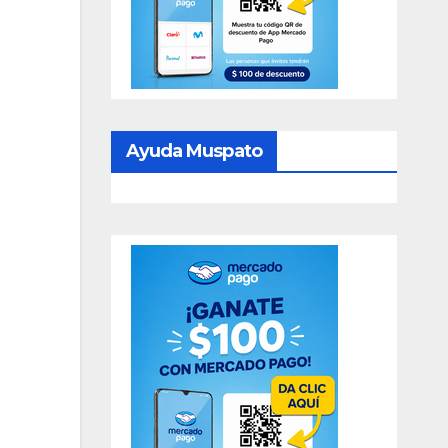
Ayuda Muspato