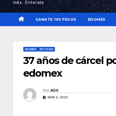
méx. Enterate
GANATE 100 PESOS
EDOMEX
EDOMEX
NOTICIAS
37 años de cárcel po
edomex
Por
ADX
MAR 4, 2025