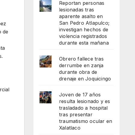
Reportan personas
lesionadas tras
aparente asalto en
San Pedro Atlapulco;
pez
investigan hechos de
o de
violencia registrados
durante esta mañana
sta
s.
Obrero fallece tras
derrumbe en zanja
durante obra de
drenaje en Joquicingo
cial
Joven de 17 años
resulta lesionado y es
trasladado a hospital
tras presentar
traumatismo ocular en
Xalatlaco