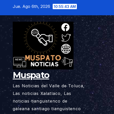
Saltar
Jue. Ago 6th, 2026
10:55:44 AM
al
contenido
Muspato
Las Noticias del Valle de Toluca,
Las noticias Xalatlaco, Las
noticias tianguistenco de
galeana santiago tianguistenco