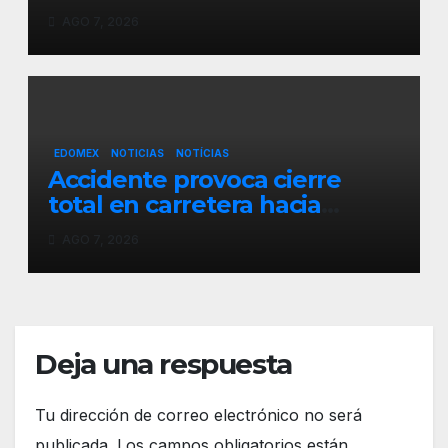
mayor presuntamente perdió
AGO 7, 2026
la vida en Ahuatenco
EDOMEX
NOTICIAS
NOTÍCIAS
Accidente provoca cierre
total en carretera hacia
Jajalpa, Tenango del Valle
AGO 7, 2026
Deja una respuesta
Tu dirección de correo electrónico no será
publicada.
Los campos obligatorios están