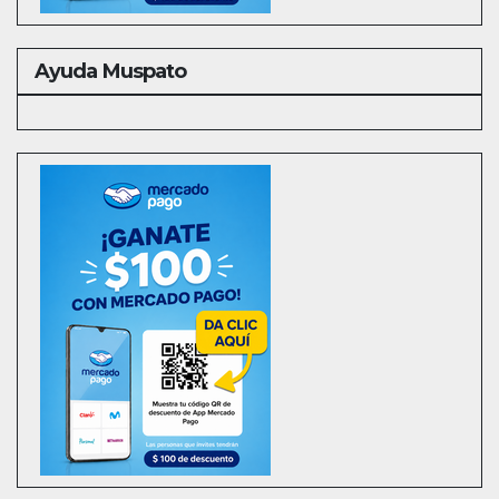
Ayuda Muspato