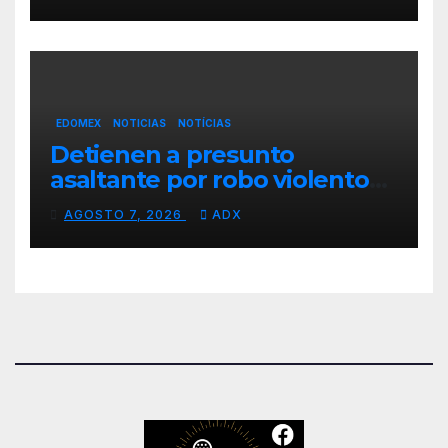
EDOMEX
NOTICIAS
NOTÍCIAS
Detienen a presunto
asaltante por robo violento
de motocicleta en
AGOSTO 7, 2026
ADX
Chimalhuacán