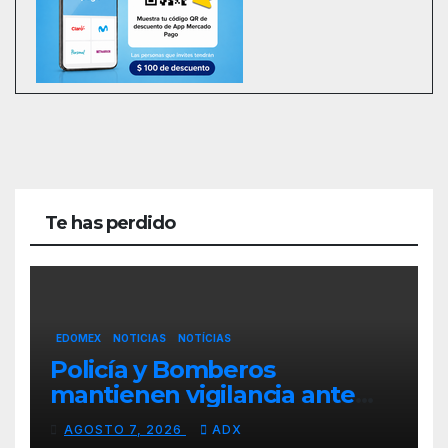
Te has perdido
EDOMEX
NOTICIAS
NOTÍCIAS
Policía y Bomberos
mantienen vigilancia ante
lluvias en Toluca
AGOSTO 7, 2026
ADX