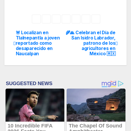
🚨 Localizan en
🌾🙏 Celebran el Día de
Navegación
Tlalnepantla a joven
San Isidro Labrador,
reportado como
patrono de los
de
desaparecido en
agricultores en
Naucalpan
México 🇲🇽
entradas